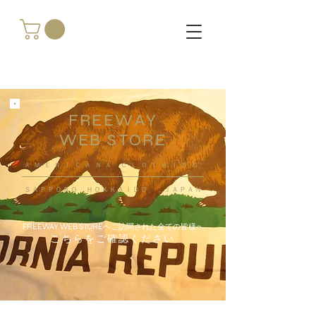
FREEWAY
WEB STORE
​ＡＭＥＲＩＣＡＮＡ ＣＬＯＴＨＩＮＧ
ＳＡＰＰＯＲＯ ＨＯＫＫＡＩＤＯ ，ＪＡＰＡＮ
FREEWAY WEB STOREへご訪問された全ての皆様へ
こちらをご確認ください