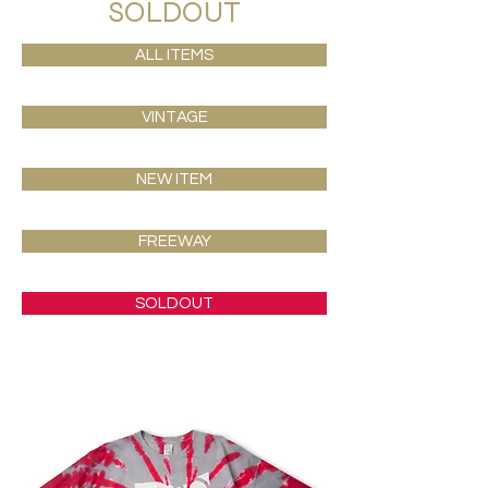
SOLDOUT
ALL ITEMS
VINTAGE
NEW ITEM
FREEWAY
SOLDOUT