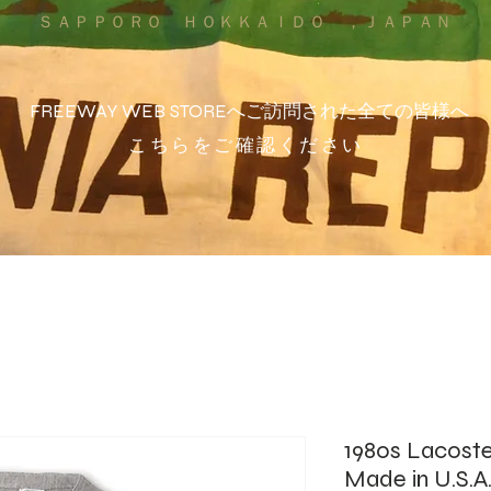
ＳＡＰＰＯＲＯ ＨＯＫＫＡＩＤＯ ，ＪＡＰＡＮ
FREEWAY WEB STOREへご訪問された全ての皆様へ
こちらをご確認ください
1980s Lacoste
Made in U.S.A.