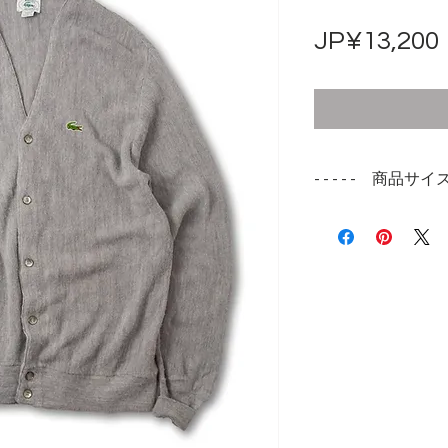
JP¥13,200
- - - - - 商品サイズ -
表記サイズ
L
実寸サイズ
肩幅 52cm
身幅 56cm
着丈 85cm
袖丈 75cm（リ