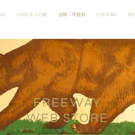
VAL
ONLINE STORE
送料・手数料
CONFIRM
AB
FREEWAY
WEB STORE
​ＡＭＥＲＩＣＡＮＡ ＣＬＯＴＨＩＮＧ