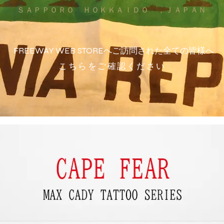
ＳＡＰＰＯＲＯ ＨＯＫＫＡＩＤＯ ，ＪＡＰＡＮ
FREEWAY WEB STOREへご訪問された全ての皆様へ
こちらをご確認ください