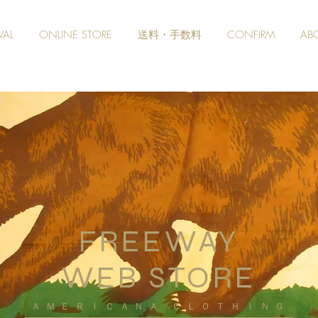
VAL
ONLINE STORE
送料・手数料
CONFIRM
AB
FREEWAY
WEB STORE
​ＡＭＥＲＩＣＡＮＡ ＣＬＯＴＨＩＮＧ