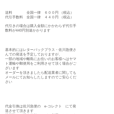
送料​・手数料に関して
送料 全国一律 ６００円 （税込）
代引手数料 全国一律 ４４０円 （税込）
代引きの場合は購入金額にかかわらず代引手
数料が440円別途かかります
​配送方法に関して
基本的にはレターパックプラス・佐川急便さ
んでの発送を予定しておりますが、
一部の地域や離島にお住いのお客様へはヤマ
ト運輸や郵便局をご利用させて頂く場合がご
ざいます
​オーダーを頂きましたら配送業者に関しても
メールにてお知らしたしますのでご安心くだ
さい
代金引換
代金引換は佐川急便の e-コレクト にて発
送させて頂きます