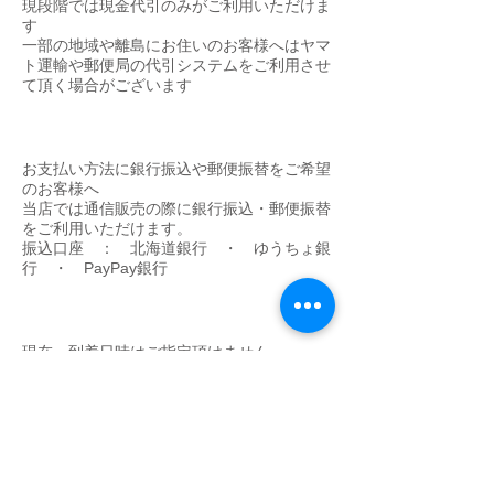
​現段階では現金代引のみがご利用いただけま
す
一部の地域や離島にお住いのお客様へはヤマ
ト運輸や郵便局の代引システムをご利用させ
て頂く場合がございます
銀行振込・郵便振替
お支払い方法に銀行振込や郵便振替をご希望
のお客様へ
当店では通信販売の際に銀行振込・郵便振替
をご利用いただけます。
振込口座 ： 北海道銀行 ・ ゆうちょ銀
行 ・ PayPay銀行
​到着日・時間帯指定に関して
現在、到着日時はご指定頂けません。
​基本的には発送日より最短の午前中指定にて
発送します。
FOR FOREIGNERS
We can ship our items to overseas .
But our shopping cart system doesn't work