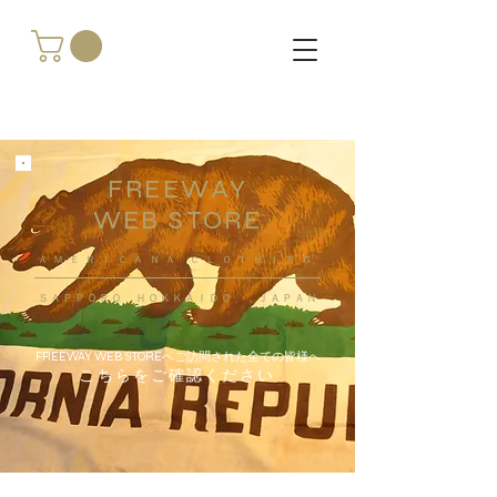
FREEWAY
WEB STORE
​ＡＭＥＲＩＣＡＮＡ ＣＬＯＴＨＩＮＧ
ＳＡＰＰＯＲＯ ＨＯＫＫＡＩＤＯ ，ＪＡＰＡＮ
FREEWAY WEB STOREへご訪問された全ての皆様へ
こちらをご確認ください