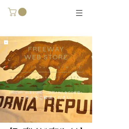
FREEWAY
WEB STORE
​ＡＭＥＲＩＣＡＮＡ ＣＬＯＴＨＩＮＧ
ＳＡＰＰＯＲＯ ＨＯＫＫＡＩＤＯ ，ＪＡＰＡＮ
FREEWAY WEB STOREへご訪問された全ての皆様へ
こちらをご確認ください