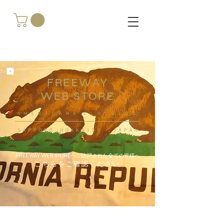
FREEWAY
WEB STORE
​ＡＭＥＲＩＣＡＮＡ ＣＬＯＴＨＩＮＧ
ＳＡＰＰＯＲＯ ＨＯＫＫＡＩＤＯ ，ＪＡＰＡＮ
FREEWAY WEB STOREへご訪問された全ての皆様へ
こちらをご確認ください