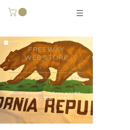
FREEWAY
WEB STORE
​ＡＭＥＲＩＣＡＮＡ ＣＬＯＴＨＩＮＧ
ＳＡＰＰＯＲＯ ＨＯＫＫＡＩＤＯ ，ＪＡＰＡＮ
FREEWAY WEB STOREへご訪問された全ての皆様へ
こちらをご確認ください