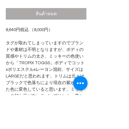
สินค้าหมด
8,640円税込 （8,000円）
タグが取れてしまっていますのでブラン
ドや素材は不明となりますが、ボディの
質感やトリムの太さ、ミッキーの色使い
から「TROPIX TOGGS」ボディでコット
xポリエステルxレーヨン混紡、サイズは
LARGEだと思われます。トリムは元々は
ブラックで色落ちにより現在の紫がかっ
た色に変色していると思います。ミッキ
ーの顔と足が白いラバープリント、黒と
赤の部分は染込みプリントです。
- - - - - 商品サイズ - - - - -