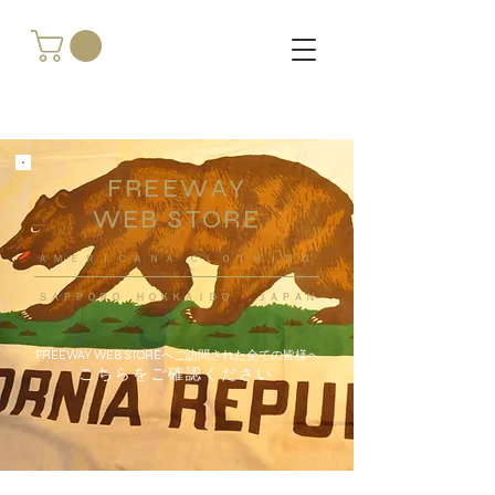
FREEWAY
WEB STORE
​ＡＭＥＲＩＣＡＮＡ ＣＬＯＴＨＩＮＧ
ＳＡＰＰＯＲＯ ＨＯＫＫＡＩＤＯ ，ＪＡＰＡＮ
FREEWAY WEB STOREへご訪問された全ての皆様へ
こちらをご確認ください