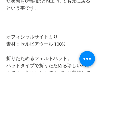
た状態を8時間ほどKEEPしても元に戻る
という事です。
オフィシャルサイトより
素材：セルビアウール 100%
折りたためるフェルトハット。
ハットタイプで折りたためる珍しいハッ
トです。折りたたんでカバンに収納して
も、元の状態に戻ります。たたみ方:クラ
ウンを膨らませてブリムを下げて、前後
に折れ目をつける感じで半分に畳みま
す。前の方から後ろにかけてクルクル丸
めていけばOKです。