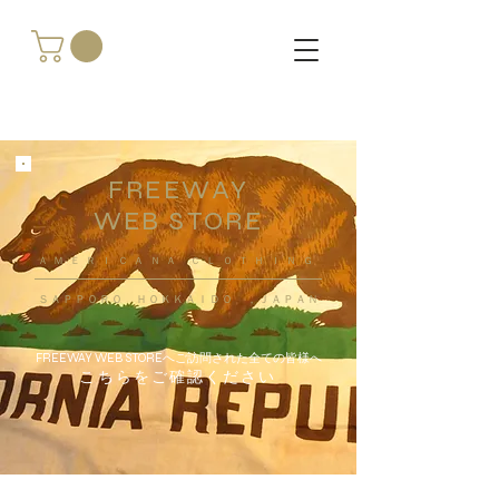
FREEWAY
WEB STORE
​ＡＭＥＲＩＣＡＮＡ ＣＬＯＴＨＩＮＧ
ＳＡＰＰＯＲＯ ＨＯＫＫＡＩＤＯ ，ＪＡＰＡＮ
FREEWAY WEB STOREへご訪問された全ての皆様へ
こちらをご確認ください