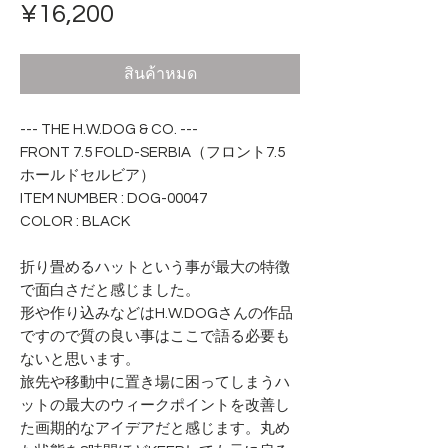
ราคา
¥16,200
สินค้าหมด
--- THE H.W.DOG & CO. ---
FRONT 7.5 FOLD-SERBIA（フロント7.5
ホールドセルビア）
ITEM NUMBER : DOG-00047
COLOR : BLACK
折り畳めるハットという事が最大の特徴
で面白さだと感じました。
形や作り込みなどはH.W.DOGさんの作品
ですので質の良い事はここで語る必要も
ないと思います。
旅先や移動中に置き場に困ってしまうハ
ットの最大のウィークポイントを改善し
た画期的なアイデアだと感じます。丸め