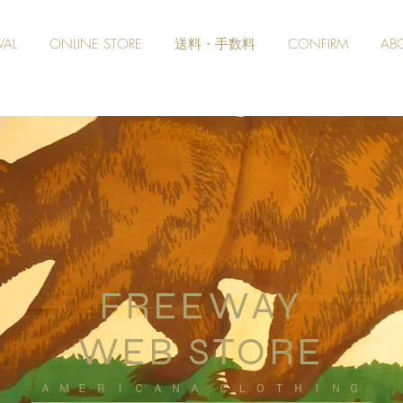
VAL
ONLINE STORE
送料・手数料
CONFIRM
AB
FREEWAY
WEB STORE
​ＡＭＥＲＩＣＡＮＡ ＣＬＯＴＨＩＮＧ