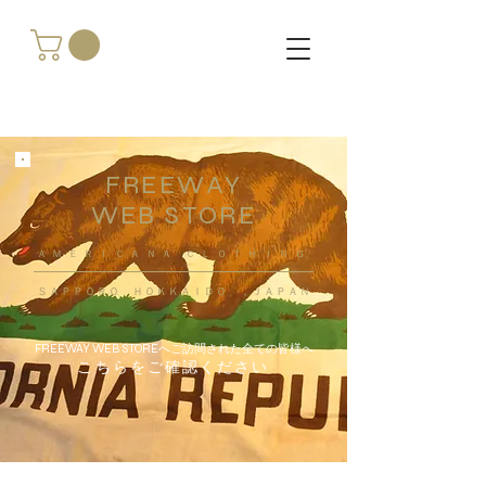
FREEWAY
WEB STORE
​ＡＭＥＲＩＣＡＮＡ ＣＬＯＴＨＩＮＧ
ＳＡＰＰＯＲＯ ＨＯＫＫＡＩＤＯ ，ＪＡＰＡＮ
FREEWAY WEB STOREへご訪問された全ての皆様へ
こちらをご確認ください