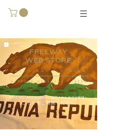
FREEWAY
WEB STORE
​ＡＭＥＲＩＣＡＮＡ ＣＬＯＴＨＩＮＧ
ＳＡＰＰＯＲＯ ＨＯＫＫＡＩＤＯ ，ＪＡＰＡＮ
FREEWAY WEB STOREへご訪問された全ての皆様へ
こちらをご確認ください