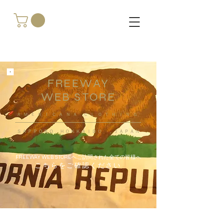
FREEWAY
WEB STORE
​ＡＭＥＲＩＣＡＮＡ ＣＬＯＴＨＩＮＧ
ＳＡＰＰＯＲＯ ＨＯＫＫＡＩＤＯ ，ＪＡＰＡＮ
FREEWAY WEB STOREへご訪問された全ての皆様へ
こちらをご確認ください