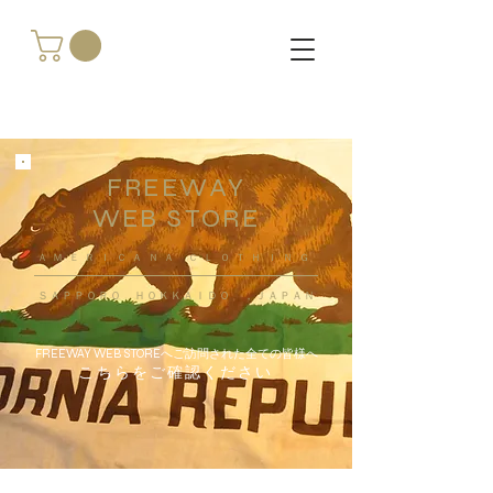
FREEWAY
WEB STORE
​ＡＭＥＲＩＣＡＮＡ ＣＬＯＴＨＩＮＧ
ＳＡＰＰＯＲＯ ＨＯＫＫＡＩＤＯ ，ＪＡＰＡＮ
FREEWAY WEB STOREへご訪問された全ての皆様へ
こちらをご確認ください