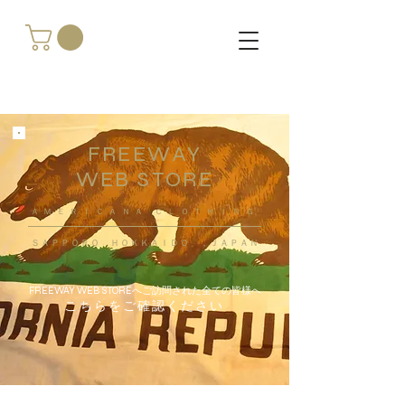
FREEWAY
WEB STORE
​ＡＭＥＲＩＣＡＮＡ ＣＬＯＴＨＩＮＧ
ＳＡＰＰＯＲＯ ＨＯＫＫＡＩＤＯ ，ＪＡＰＡＮ
FREEWAY WEB STOREへご訪問された全ての皆様へ
こちらをご確認ください