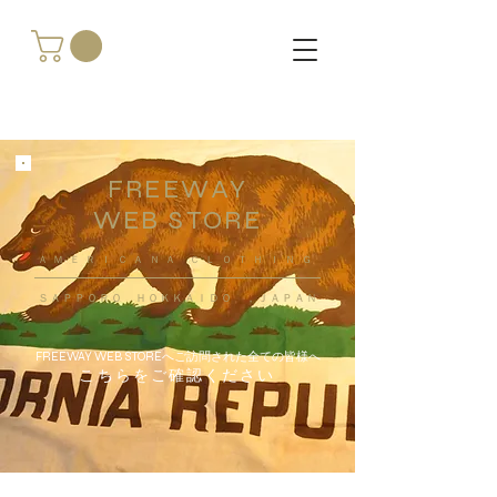
FREEWAY
WEB STORE
​ＡＭＥＲＩＣＡＮＡ ＣＬＯＴＨＩＮＧ
ＳＡＰＰＯＲＯ ＨＯＫＫＡＩＤＯ ，ＪＡＰＡＮ
FREEWAY WEB STOREへご訪問された全ての皆様へ
こちらをご確認ください