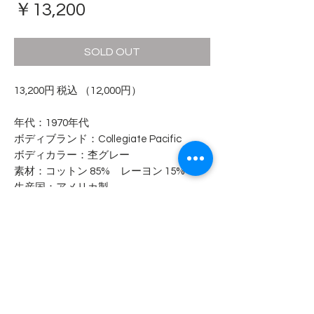
価
￥13,200
格
SOLD OUT
13,200円 税込 （12,000円）
年代：1970年代
ボディブランド：Collegiate Pacific
ボディカラー：杢グレー
素材：コットン 85% レーヨン 15%
生産国：アメリカ製
- - - - - コンディション - - - - -
- - - - - 商品サイズ - - - - -
表記サイズ
---