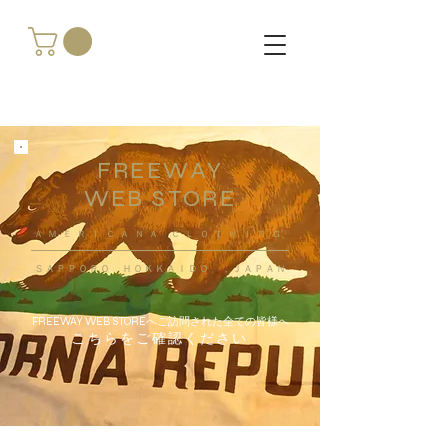
FREEWAY
WEB STORE
​ＡＭＥＲＩＣＡＮＡ ＣＬＯＴＨＩＮＧ
ＳＡＰＰＯＲＯ ＨＯＫＫＡＩＤＯ ，ＪＡＰＡＮ
FREEWAY WEB STOREへご訪問された全ての皆様へ
こちらをご確認ください