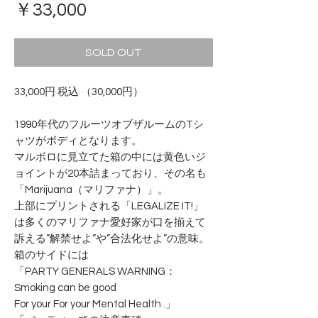
価
￥33,000
格
SOLD OUT
33,000円 税込 （30,000円）
1990年代のフルーツオブザルームのTシ
ャツがボディとなります。
マルボロに見立てた箱の中には黄色いジ
ョイントが20本詰まっており、その名も
「Marijuana（マリファナ）」。
上部にプリントされる「LEGALIZE IT!」
は多くのマリファナ愛好家が口を揃えて
訴える”解禁せよ”や”合法化せよ”の意味。
箱のサイドには
「PARTY GENERALS WARNING：
Smoking can be good
For your For your Mental Health .」