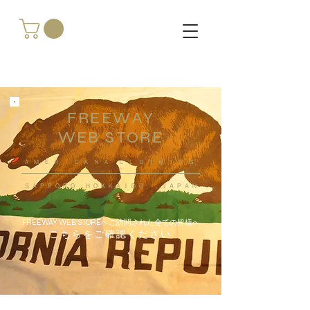
FREEWAY
WEB STORE
​ＡＭＥＲＩＣＡＮＡ ＣＬＯＴＨＩＮＧ
ＳＡＰＰＯＲＯ ＨＯＫＫＡＩＤＯ ，ＪＡＰＡＮ
FREEWAY WEB STOREへご訪問された全ての皆様へ
こちらをご確認ください