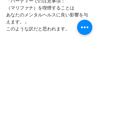
「パーティーでの注意事項：
（マリファナ）を喫煙することは
あなたのメンタルヘルスに良い影響を与
えます。」
このような訳だと思われます。
数あるビンテージTシャツの中でも目が止
まるインパクトのあるデザインです。
当店独自の方法でデザインをデジタルデ
ータ化し40cmx30cmほどのポスターとし
額装したものを店頭で同時販売しており
ます。
- - - - - コンディション - - - - -
非常に綺麗な状態を保っております。
- - - - - 商品サイズ - - - - -
特筆すべきダメージや汚れは見当たり
ません。
表記サイズ
L