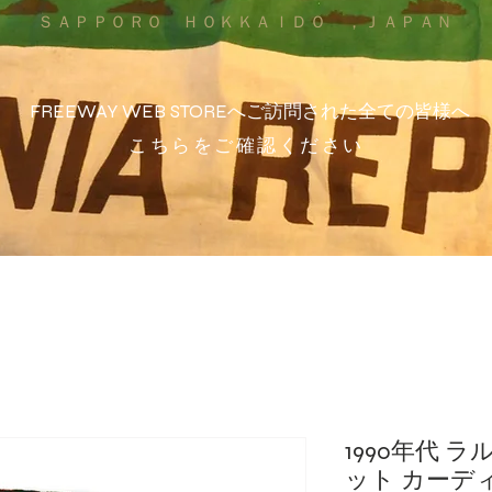
ＳＡＰＰＯＲＯ ＨＯＫＫＡＩＤＯ ，ＪＡＰＡＮ
FREEWAY WEB STOREへご訪問された全ての皆様へ
こちらをご確認ください
1990年代 
ット カーデ