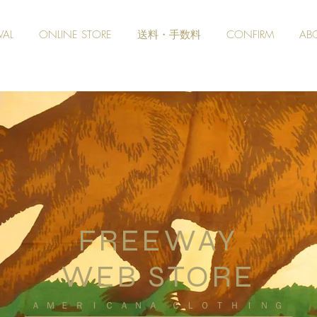
VAL
ONLINE STORE
送料・手数料
CONFIRM
AB
FREEWAY
WEB STORE
​ＡＭＥＲＩＣＡＮＡ ＣＬＯＴＨＩＮＧ