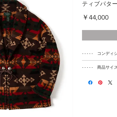
ティブパタ
価
￥44,000
格
- - - - - コンディシ
全体を通して非常
- - - - - 商品サイズ -
袖先の飾りステッ
ボディと同色のス
表記サイズ
せん。
M
襟の裏側にピンホ
幅広い方に着用頂
身長170cm〜175
調子良く着用頂け
実寸サイズ