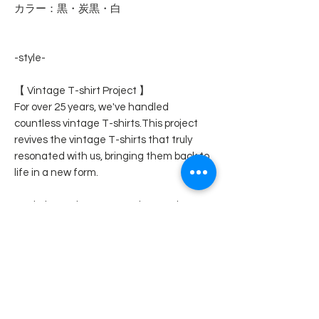
カラー：黒・炭黒・白
-style-
【 Vintage T-shirt Project 】
For over 25 years, we've handled
countless vintage T-shirts.This project
revives the vintage T-shirts that truly
resonated with us, bringing them back to
life in a new form.
Back then, what street culture truly
taught us wasn’t how to wear clothes—it
was the attitude of living with your own
distinct style.
Now, tell me: what do you keep in your
pocket?