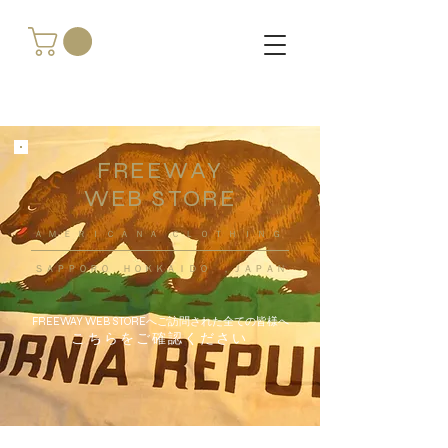
FREEWAY
WEB STORE
​ＡＭＥＲＩＣＡＮＡ ＣＬＯＴＨＩＮＧ
ＳＡＰＰＯＲＯ ＨＯＫＫＡＩＤＯ ，ＪＡＰＡＮ
FREEWAY WEB STOREへご訪問された全ての皆様へ
こちらをご確認ください