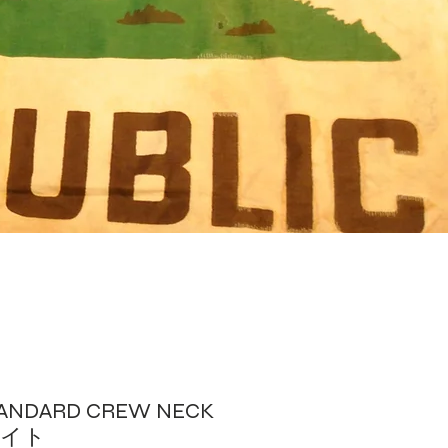
ANDARD CREW NECK
ホワイト