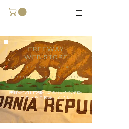
FREEWAY
WEB STORE
​ＡＭＥＲＩＣＡＮＡ ＣＬＯＴＨＩＮＧ
ＳＡＰＰＯＲＯ ＨＯＫＫＡＩＤＯ ，ＪＡＰＡＮ
FREEWAY WEB STOREへご訪問された全ての皆様へ
こちらをご確認ください