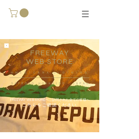
FREEWAY
WEB STORE
​ＡＭＥＲＩＣＡＮＡ ＣＬＯＴＨＩＮＧ
ＳＡＰＰＯＲＯ ＨＯＫＫＡＩＤＯ ，ＪＡＰＡＮ
FREEWAY WEB STOREへご訪問された全ての皆様へ
こちらをご確認ください