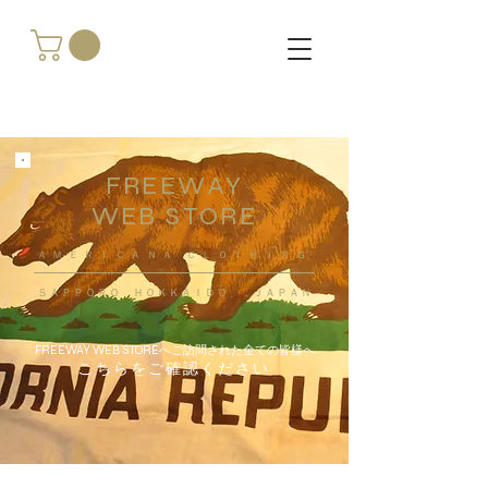
FREEWAY
WEB STORE
​ＡＭＥＲＩＣＡＮＡ ＣＬＯＴＨＩＮＧ
ＳＡＰＰＯＲＯ ＨＯＫＫＡＩＤＯ ，ＪＡＰＡＮ
FREEWAY WEB STOREへご訪問された全ての皆様へ
こちらをご確認ください