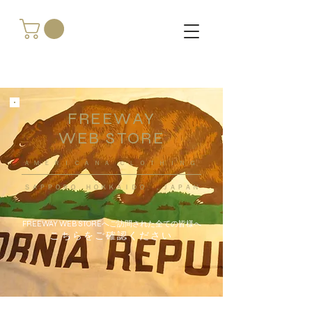
FREEWAY
WEB STORE
​ＡＭＥＲＩＣＡＮＡ ＣＬＯＴＨＩＮＧ
ＳＡＰＰＯＲＯ ＨＯＫＫＡＩＤＯ ，ＪＡＰＡＮ
FREEWAY WEB STOREへご訪問された全ての皆様へ
こちらをご確認ください