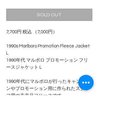
格
SOLD OUT
7,700円 税込 （7,000円）
1990s Marlboro Promotion Fleece Jacket
L
1990年代 マルボロ プロモーション フリ
ースジャケット L
1990年代にマルボロが行ったキャンペー
ンやプロモーション用に作られたスタッ
フ用の非売品フリースです。
右袖に小さな汚れ、裾にペンキが少し付
いた箇所がありますが、全体的に綺麗な
状態です。
- - - - - 商品サイズ - - - - -