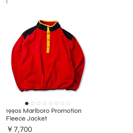
1990s Marlboro Promotion
Fleece Jacket
価
￥7,700