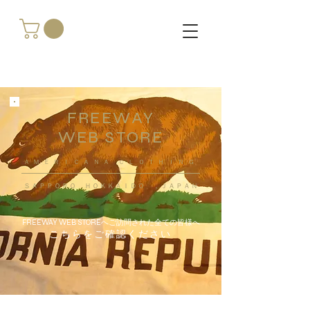
FREEWAY
WEB STORE
​ＡＭＥＲＩＣＡＮＡ ＣＬＯＴＨＩＮＧ
ＳＡＰＰＯＲＯ ＨＯＫＫＡＩＤＯ ，ＪＡＰＡＮ
FREEWAY WEB STOREへご訪問された全ての皆様へ
こちらをご確認ください