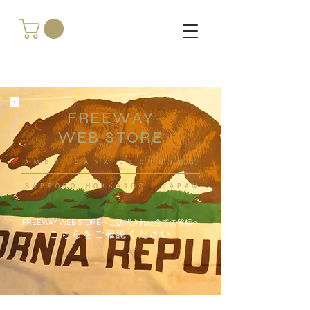
FREEWAY
WEB STORE
​ＡＭＥＲＩＣＡＮＡ ＣＬＯＴＨＩＮＧ
ＳＡＰＰＯＲＯ ＨＯＫＫＡＩＤＯ ，ＪＡＰＡＮ
FREEWAY WEB STOREへご訪問された全ての皆様へ
こちらをご確認ください