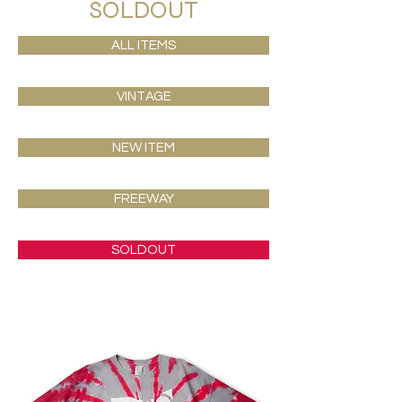
SOLDOUT
ALL ITEMS
VINTAGE
NEW ITEM
FREEWAY
SOLDOUT