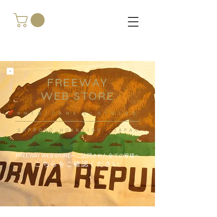
FREEWAY
WEB STORE
​ＡＭＥＲＩＣＡＮＡ ＣＬＯＴＨＩＮＧ
ＳＡＰＰＯＲＯ ＨＯＫＫＡＩＤＯ ，ＪＡＰＡＮ
FREEWAY WEB STOREへご訪問された全ての皆様へ
こちらをご確認ください