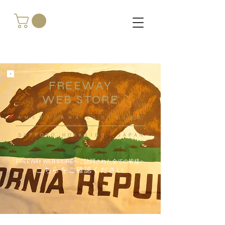
FREEWAY
WEB STORE
​ＡＭＥＲＩＣＡＮＡ ＣＬＯＴＨＩＮＧ
ＳＡＰＰＯＲＯ ＨＯＫＫＡＩＤＯ ，ＪＡＰＡＮ
FREEWAY WEB STOREへご訪問された全ての皆様へ
こちらをご確認ください