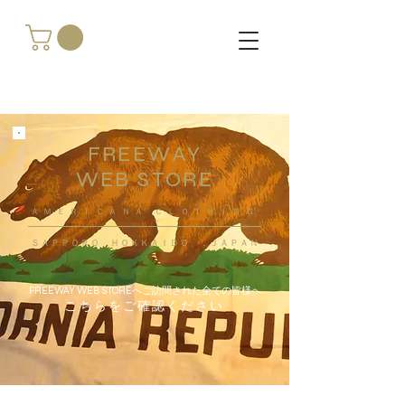
FREEWAY
WEB STORE
​ＡＭＥＲＩＣＡＮＡ ＣＬＯＴＨＩＮＧ
ＳＡＰＰＯＲＯ ＨＯＫＫＡＩＤＯ ，ＪＡＰＡＮ
FREEWAY WEB STOREへご訪問された全ての皆様へ
こちらをご確認ください