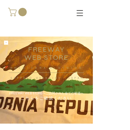
FREEWAY
WEB STORE
​ＡＭＥＲＩＣＡＮＡ ＣＬＯＴＨＩＮＧ
ＳＡＰＰＯＲＯ ＨＯＫＫＡＩＤＯ ，ＪＡＰＡＮ
FREEWAY WEB STOREへご訪問された全ての皆様へ
こちらをご確認ください