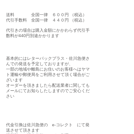
送料​・手数料に関して
送料 全国一律 ６００円 （税込）
代引手数料 全国一律 ４４０円 （税込）
代引きの場合は購入金額にかかわらず代引手
数料が440円別途かかります
​配送方法に関して
基本的にはレターパックプラス・佐川急便さ
んでの発送を予定しておりますが、
一部の地域や離島にお住いのお客様へはヤマ
ト運輸や郵便局をご利用させて頂く場合がご
ざいます
​オーダーを頂きましたら配送業者に関しても
メールにてお知らしたしますのでご安心くだ
さい
代金引換
代金引換は佐川急便の e-コレクト にて発
送させて頂きます