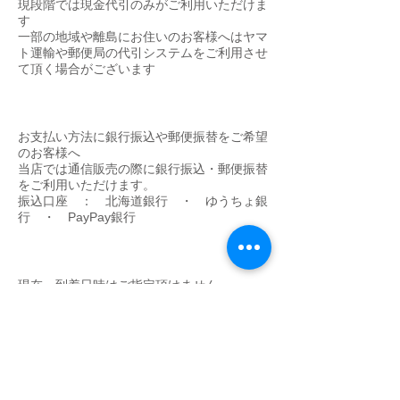
​現段階では現金代引のみがご利用いただけま
す
一部の地域や離島にお住いのお客様へはヤマ
ト運輸や郵便局の代引システムをご利用させ
て頂く場合がございます
銀行振込・郵便振替
お支払い方法に銀行振込や郵便振替をご希望
のお客様へ
当店では通信販売の際に銀行振込・郵便振替
をご利用いただけます。
振込口座 ： 北海道銀行 ・ ゆうちょ銀
行 ・ PayPay銀行
​到着日・時間帯指定に関して
現在、到着日時はご指定頂けません。
​基本的には発送日より最短の午前中指定にて
発送します。
FOR FOREIGNERS
We can ship our items to overseas .
But our shopping cart system doesn't work