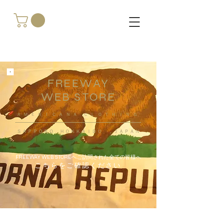
FREEWAY
WEB STORE
​ＡＭＥＲＩＣＡＮＡ ＣＬＯＴＨＩＮＧ
ＳＡＰＰＯＲＯ ＨＯＫＫＡＩＤＯ ，ＪＡＰＡＮ
FREEWAY WEB STOREへご訪問された全ての皆様へ
こちらをご確認ください