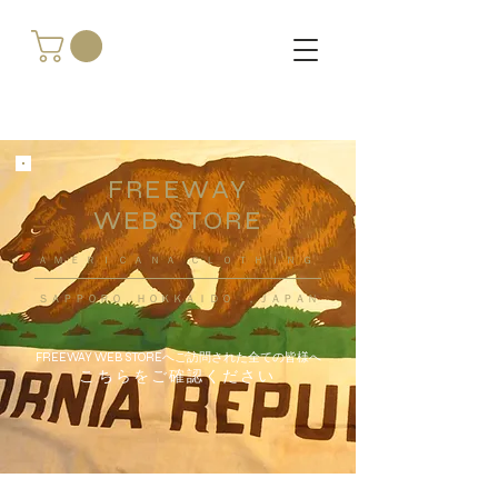
FREEWAY
WEB STORE
​ＡＭＥＲＩＣＡＮＡ ＣＬＯＴＨＩＮＧ
ＳＡＰＰＯＲＯ ＨＯＫＫＡＩＤＯ ，ＪＡＰＡＮ
FREEWAY WEB STOREへご訪問された全ての皆様へ
こちらをご確認ください