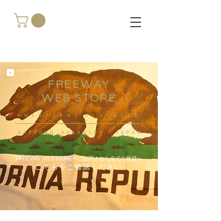
FREEWAY
WEB STORE
​ＡＭＥＲＩＣＡＮＡ ＣＬＯＴＨＩＮＧ
ＳＡＰＰＯＲＯ ＨＯＫＫＡＩＤＯ ，ＪＡＰＡＮ
FREEWAY WEB STOREへご訪問された全ての皆様へ
こちらをご確認ください