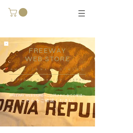
FREEWAY
WEB STORE
​ＡＭＥＲＩＣＡＮＡ ＣＬＯＴＨＩＮＧ
ＳＡＰＰＯＲＯ ＨＯＫＫＡＩＤＯ ，ＪＡＰＡＮ
FREEWAY WEB STOREへご訪問された全ての皆様へ
こちらをご確認ください