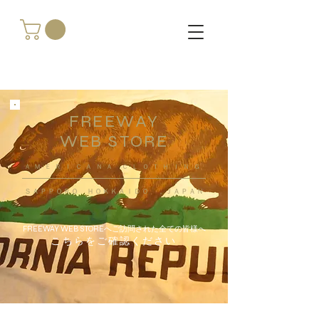
FREEWAY
WEB STORE
​ＡＭＥＲＩＣＡＮＡ ＣＬＯＴＨＩＮＧ
ＳＡＰＰＯＲＯ ＨＯＫＫＡＩＤＯ ，ＪＡＰＡＮ
FREEWAY WEB STOREへご訪問された全ての皆様へ
こちらをご確認ください