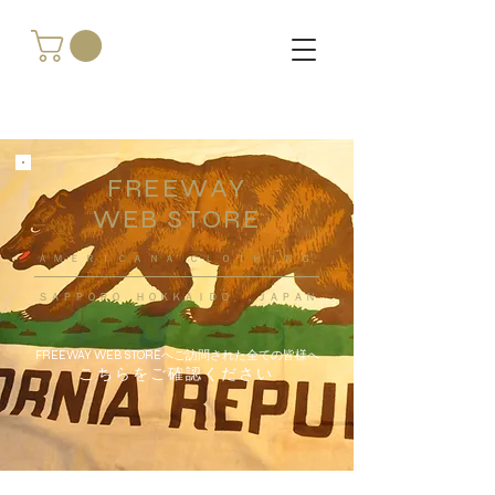
FREEWAY
WEB STORE
​ＡＭＥＲＩＣＡＮＡ ＣＬＯＴＨＩＮＧ
ＳＡＰＰＯＲＯ ＨＯＫＫＡＩＤＯ ，ＪＡＰＡＮ
FREEWAY WEB STOREへご訪問された全ての皆様へ
こちらをご確認ください