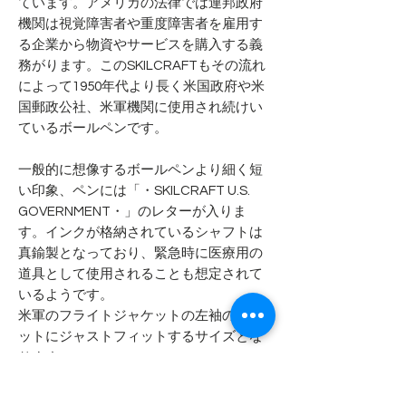
ています。アメリカの法律では連邦政府
機関は視覚障害者や重度障害者を雇用す
る企業から物資やサービスを購入する義
務がります。このSKILCRAFTもその流れ
によって1950年代より長く米国政府や米
国郵政公社、米軍機関に使用され続けい
ているボールペンです。
一般的に想像するボールペンより細く短
い印象、ペンには「・SKILCRAFT U.S.
GOVERNMENT・」のレターが入りま
す。インクが格納されているシャフトは
真鍮製となっており、緊急時に医療用の
道具として使用されることも想定されて
いるようです。
米軍のフライトジャケットの左袖のポケ
ットにジャストフィットするサイズとな
ります。
生産国：アメリカ