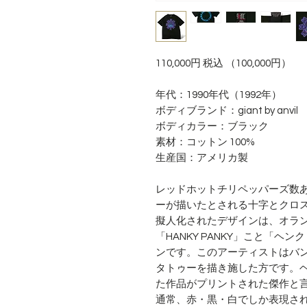
110,000円 税込 （100,000円）
年代：1990年代（1992年）
ボディブランド：giant by anvil
ボディカラー：ブラック
素材：コットン 100%
生産国：アメリカ製
レッドホットチリペッパーズ数あ
ーが描いたとされる十字とクロ
擬人化されたデザインは、オラ
「HANKY PANKY」こと「
ンです。このアーティストはバ
タトゥーを描き施した方です。
た作品がプリントされた傑作と
通常、赤・黒・白でしか表現されない「R