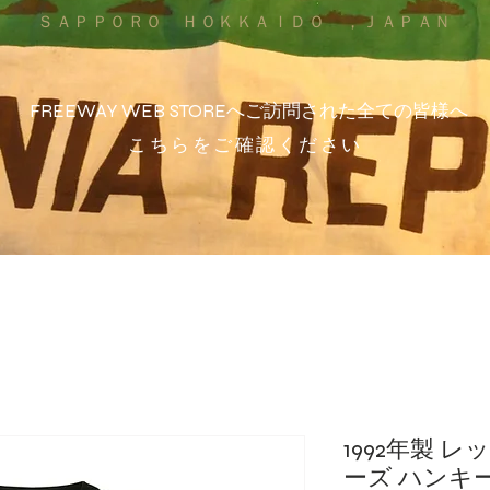
ＳＡＰＰＯＲＯ ＨＯＫＫＡＩＤＯ ，ＪＡＰＡＮ
FREEWAY WEB STOREへご訪問された全ての皆様へ
こちらをご確認ください
1992年製 
ーズ ハンキ