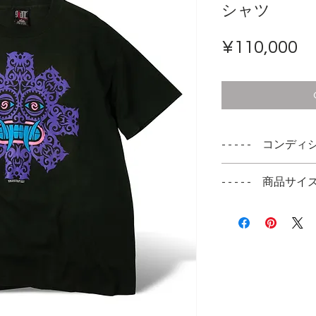
シャツ
Pr
¥110,000
- - - - - コンディシ
特筆すべきダメー
- - - - - 商品サイズ -
非常に綺麗で清潔
表記サイズ
XL
実寸サイズ
肩幅 56cm
身幅 57cm
着丈 74cm