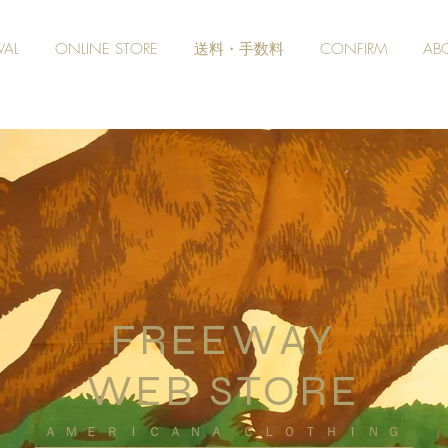
VAL
ONLINE STORE
送料・手数料
CONFIRM
AB
FREEWAY
WEB STORE
​ＡＭＥＲＩＣＡＮＡ ＣＬＯＴＨＩＮＧ