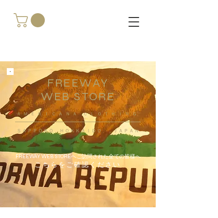
FREEWAY
WEB STORE
​ＡＭＥＲＩＣＡＮＡ ＣＬＯＴＨＩＮＧ
ＳＡＰＰＯＲＯ ＨＯＫＫＡＩＤＯ ，ＪＡＰＡＮ
FREEWAY WEB STOREへご訪問された全ての皆様へ
こちらをご確認ください