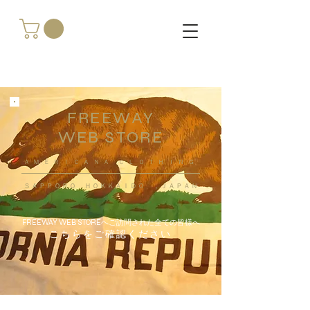
FREEWAY
WEB STORE
​ＡＭＥＲＩＣＡＮＡ ＣＬＯＴＨＩＮＧ
ＳＡＰＰＯＲＯ ＨＯＫＫＡＩＤＯ ，ＪＡＰＡＮ
FREEWAY WEB STOREへご訪問された全ての皆様へ
こちらをご確認ください