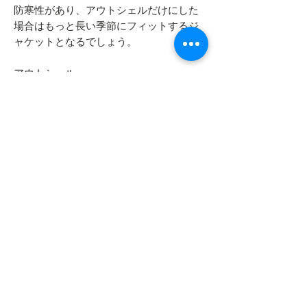
防寒性があり、アウトシェルだけにした
場合はもっと長い季節にフィットするジ
ャケットとなるでしょう。
アウトシェル
コットン62% / ナイロン38%
キルティングライナー
ポリエステル100%
タグのデザインや使用のステッチなど多
少の違いがある場合がございます。
---洗濯に関して---
アウトシェル・キルティングライナーは
ご自宅の洗濯機で洗えます。乾燥機やア
イロンを避けてください。
フードは洗濯によりファーがゴワ付く可
能性がありますので水洗いや洗濯機の使