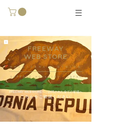
FREEWAY
WEB STORE
​ＡＭＥＲＩＣＡＮＡ ＣＬＯＴＨＩＮＧ
ＳＡＰＰＯＲＯ ＨＯＫＫＡＩＤＯ ，ＪＡＰＡＮ
FREEWAY WEB STOREへご訪問された全ての皆様へ
こちらをご確認ください