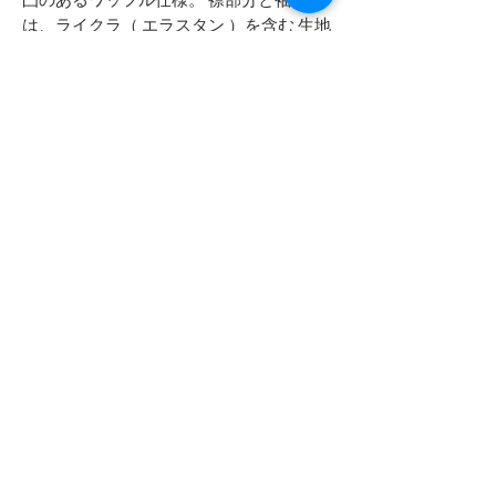
凸のあるワッフル仕様。 襟部分と袖口に
は、ライクラ（ エラスタン ）を含む 生地
を使用しているので、回復性・伸縮性が
ありながらも着用を続けても伸びにくい
のが特徴です。
- - - - - 商品サイズ - - - - -
サイズ
- - - - - 洗濯による縮みについて - -
M / L / XL
- - -
米国サイズをベースとして製作してお
本商品は防縮コットンを使用しており
りますので、比較的大きめな作りにな
ますので、ご家庭で洗濯をされても極
ります。
端な縮みは生じません。着丈で1cm程
の縮みが生じる程度とお考えくださ
実寸サイズ
い。
Top
サイズ M
肩幅 51cm