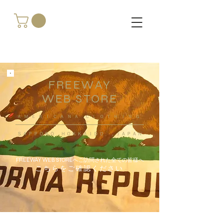
FREEWAY
WEB STORE
​ＡＭＥＲＩＣＡＮＡ ＣＬＯＴＨＩＮＧ
ＳＡＰＰＯＲＯ ＨＯＫＫＡＩＤＯ ，ＪＡＰＡＮ
FREEWAY WEB STOREへご訪問された全ての皆様へ
こちらをご確認ください