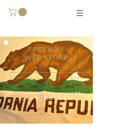
FREEWAY
WEB STORE
​ＡＭＥＲＩＣＡＮＡ ＣＬＯＴＨＩＮＧ
ＳＡＰＰＯＲＯ ＨＯＫＫＡＩＤＯ ，ＪＡＰＡＮ
FREEWAY WEB STOREへご訪問された全ての皆様へ
こちらをご確認ください