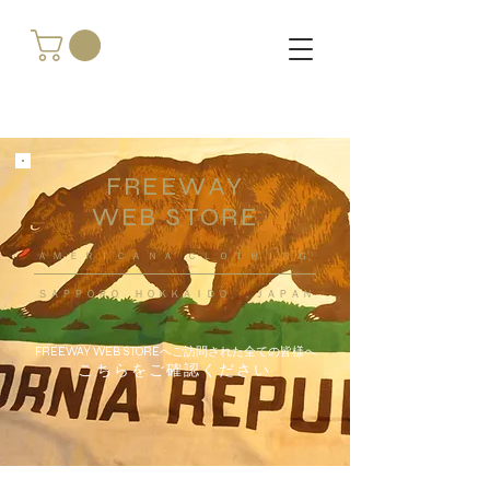
FREEWAY
WEB STORE
​ＡＭＥＲＩＣＡＮＡ ＣＬＯＴＨＩＮＧ
ＳＡＰＰＯＲＯ ＨＯＫＫＡＩＤＯ ，ＪＡＰＡＮ
FREEWAY WEB STOREへご訪問された全ての皆様へ
こちらをご確認ください