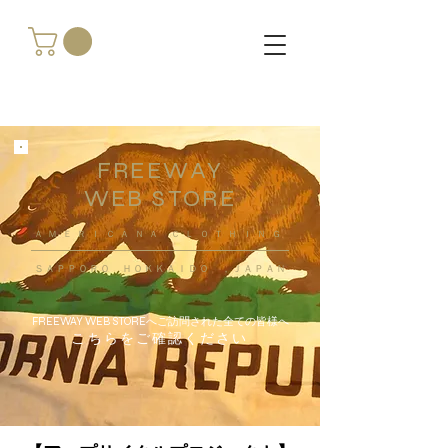
FREEWAY
WEB STORE
​ＡＭＥＲＩＣＡＮＡ ＣＬＯＴＨＩＮＧ
ＳＡＰＰＯＲＯ ＨＯＫＫＡＩＤＯ ，ＪＡＰＡＮ
FREEWAY WEB STOREへご訪問された全ての皆様へ
こちらをご確認ください