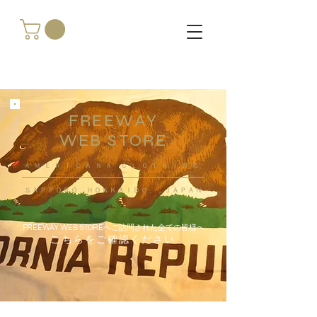
FREEWAY
WEB STORE
​ＡＭＥＲＩＣＡＮＡ ＣＬＯＴＨＩＮＧ
ＳＡＰＰＯＲＯ ＨＯＫＫＡＩＤＯ ，ＪＡＰＡＮ
FREEWAY WEB STOREへご訪問された全ての皆様へ
こちらをご確認ください