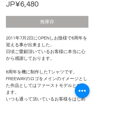
價
JP¥6,480
格
無庫存
2011年7月2日にOPENしお陰様で6周年を
迎える事が出来ました。
日頃ご愛顧頂いているお客様に本当に心
から感謝しております。
6周年を機に制作したTシャツです。
FREEWAYのロゴをメインのイメージとし
た作品としてはファーストモデルとなり
ます。
いつも通って頂いているお客様をはじめ
多くの方に気に入って頂き、お手元に届
けば幸甚に存じます。
- - - - - 商品サイズ - - - - -