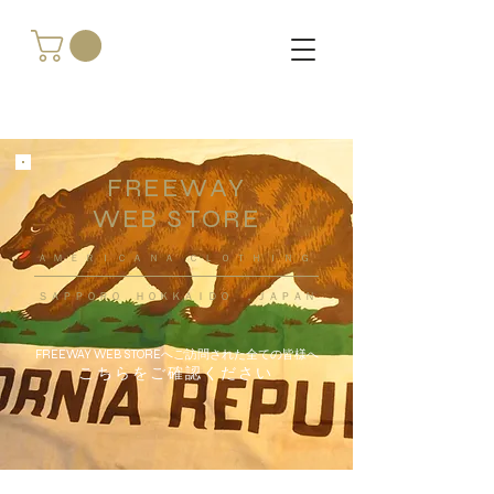
FREEWAY
WEB STORE
​ＡＭＥＲＩＣＡＮＡ ＣＬＯＴＨＩＮＧ
ＳＡＰＰＯＲＯ ＨＯＫＫＡＩＤＯ ，ＪＡＰＡＮ
FREEWAY WEB STOREへご訪問された全ての皆様へ
こちらをご確認ください