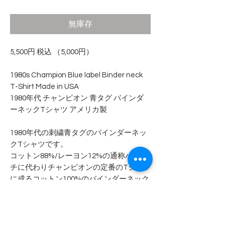
格
無庫存
5,500円 税込 （5,000円）
1980s Champion Blue label Binder neck
T-Shirt Made in USA
1980年代 チャンピオン 青タグ バインダ
ーネックTシャツ アメリカ製
1980年代の刺繍青タグのバインダーネッ
クTシャツです。
コットン88%/レーヨン12%の通称ハチハ
チに代わりチャンピオンの定番のTシャツ
に成るコットン100%のバインダーネック
Tシャツです。
胸にロゴのプリント、袖にはCマークの
ワッペンが付きます。