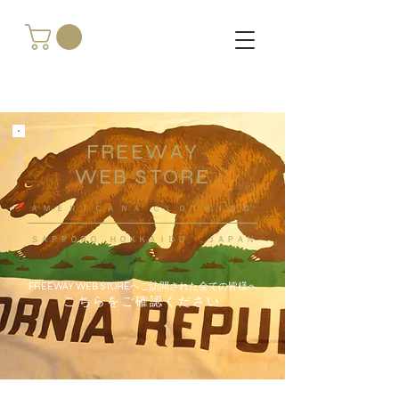
FREEWAY
WEB STORE
​ＡＭＥＲＩＣＡＮＡ ＣＬＯＴＨＩＮＧ
ＳＡＰＰＯＲＯ ＨＯＫＫＡＩＤＯ ，ＪＡＰＡＮ
FREEWAY WEB STOREへご訪問された全ての皆様へ
こちらをご確認ください