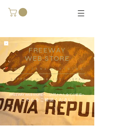
FREEWAY
WEB STORE
​ＡＭＥＲＩＣＡＮＡ ＣＬＯＴＨＩＮＧ
ＳＡＰＰＯＲＯ ＨＯＫＫＡＩＤＯ ，ＪＡＰＡＮ
FREEWAY WEB STOREへご訪問された全ての皆様へ
こちらをご確認ください