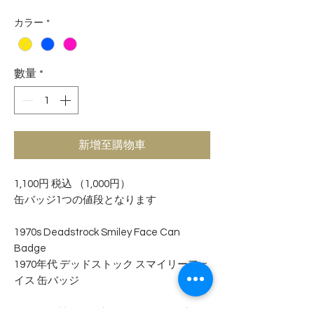
格
カラー
*
數量
*
新增至購物車
1,100円 税込 （1,000円）
缶バッジ1つの値段となります
1970s Deadstrock Smiley Face Can
Badge
1970年代 デッドストック スマイリーフェ
イス 缶バッジ
スチール製でピン先は隠れない剥き出し