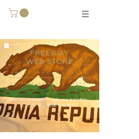
FREEWAY
WEB STORE
​ＡＭＥＲＩＣＡＮＡ ＣＬＯＴＨＩＮＧ
ＳＡＰＰＯＲＯ ＨＯＫＫＡＩＤＯ ，ＪＡＰＡＮ
FREEWAY WEB STOREへご訪問された全ての皆様へ
こちらをご確認ください